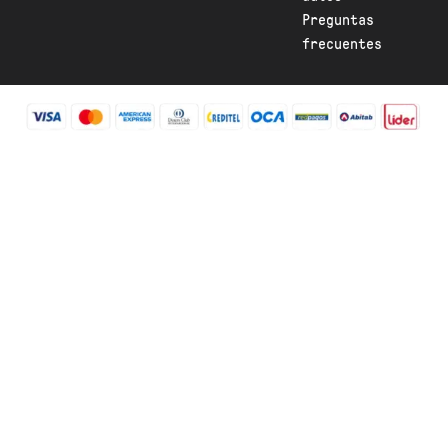
a
Preguntas
m
frecuentes