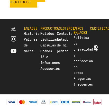
OPCIONES
producto
producto
pro
ENLACES
PRODUCTOS
ASISTENCIA
OTROS
CERTIFICA
ENLACES
Historia
Molidos
Contactanos
I
Y
Política
Valores
Liofilizados
Estado
n
o
de
de
Cápsulas
de mi
s
u
privacidad
marca
Granos
pedido
t
t
y
Té e
a
u
protección
Infusiones
g
b
de
Accesorios
r
e
datos
a
Preguntas
m
frecuentes