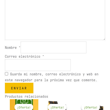
Nombre
*
Correo electrónico
*
Guarda mi nombre, correo electrónico y web en
este navegador para la próxima vez que comente.
Productos relacionados
El
El
El
El
El
El
Este
Este
Est
precio
precio
precio
precio
precio
precio
¡Oferta!
¡Oferta!
¡Oferta!
¡Oferta!
¡Oferta!
¡Oferta!
producto
producto
pro
original
actual
original
actual
original
actual