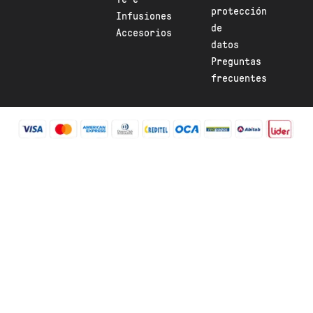
a
u
protección
Infusiones
g
b
de
Accesorios
r
e
datos
a
Preguntas
m
frecuentes