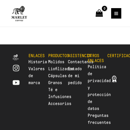
Ir
al
contenido
ENLACES
PRODUCTOS
ASISTENCIA
OTROS
CERTIFICA
ENLACES
Historia
Molidos
Contactanos
I
Y
Política
Valores
Liofilizados
Estado
n
o
de
de
Cápsulas
de mi
s
u
privacidad
marca
Granos
pedido
t
t
y
Té e
a
u
protección
Infusiones
g
b
de
Accesorios
r
e
datos
a
Preguntas
m
frecuentes